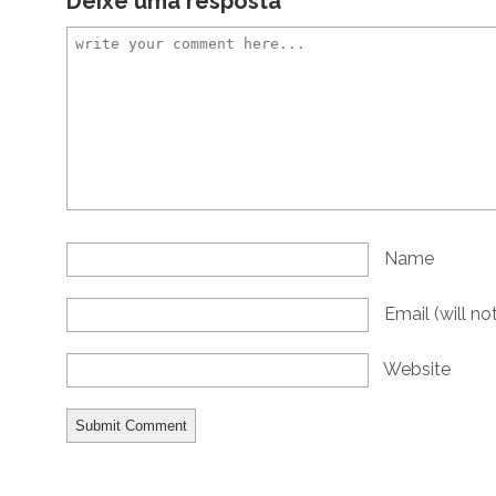
Deixe uma resposta
Name
Email
(will n
Website