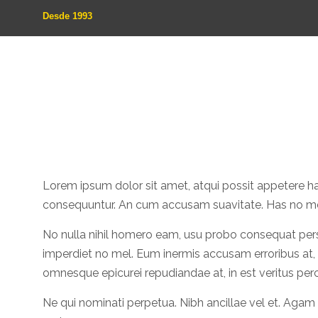
Desde 1993
Lorem ipsum dolor sit amet, atqui possit appetere ha
consequuntur. An cum accusam suavitate. Has no ment
No nulla nihil homero eam, usu probo consequat per
imperdiet no mel. Eum inermis accusam erroribus at, 
omnesque epicurei repudiandae at, in est veritus perci
Ne qui nominati perpetua. Nibh ancillae vel et. Ag