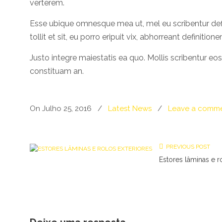
verterem.
Esse ubique omnesque mea ut, mel eu scribentur defi
tollit et sit, eu porro eripuit vix, abhorreant definiti
Justo integre maiestatis ea quo. Mollis scribentur eo
constituam an.
On Julho 25, 2016
/
Latest News
/
Leave a comm
PREVIOUS POST
Estores lâminas e r