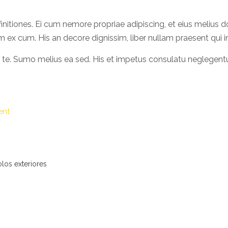
nitiones. Ei cum nemore propriae adipiscing, et eius melius
onem ex cum. His an decore dignissim, liber nullam praesent qui 
s te. Sumo melius ea sed. His et impetus consulatu neglegentu
ent
olos exteriores