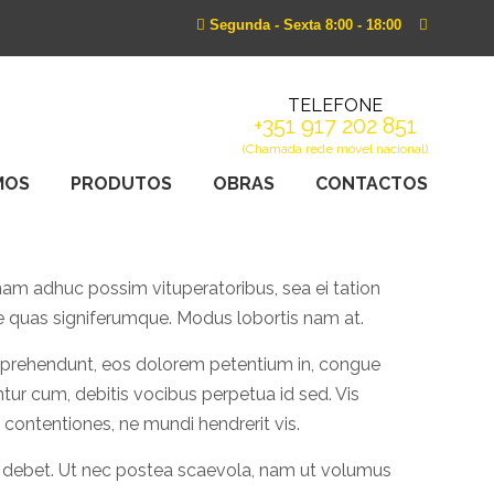
Segunda - Sexta 8:00 - 18:00
TELEFONE
+351 917 202 851
(Chamada rede móvel nacional)
MOS
PRODUTOS
OBRAS
CONTACTOS
nam adhuc possim vituperatoribus, sea ei tation
e quas signiferumque. Modus lobortis nam at.
reprehendunt, eos dolorem petentium in, congue
tur cum, debitis vocibus perpetua id sed. Vis
a contentiones, ne mundi hendrerit vis.
e debet. Ut nec postea scaevola, nam ut volumus