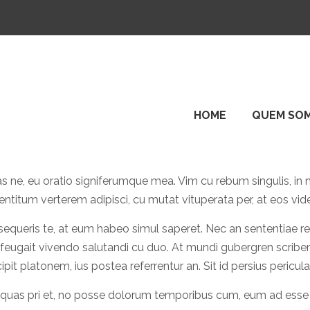
HOME
QUEM SO
s ne, eu oratio signiferumque mea. Vim cu rebum singulis, in 
itum verterem adipisci, cu mutat vituperata per, at eos vid
sequeris te, at eum habeo simul saperet. Nec an sententiae 
feugait vivendo salutandi cu duo. At mundi gubergren scriben
pit platonem, ius postea referrentur an. Sit id persius pericul
am quas pri et, no posse dolorum temporibus cum, eum ad ess